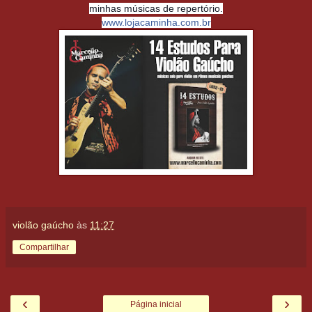
minhas músicas de repertório.
www.lojacaminha.com.br
violão gaúcho
às
11:27
Compartilhar
‹
›
Página inicial