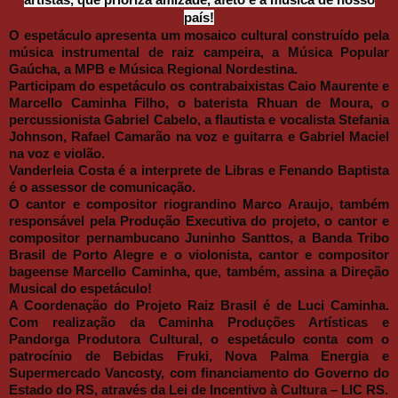
país!
O espetáculo apresenta um mosaico cultural construído pela
música instrumental de raiz campeira, a Música Popular
Gaúcha, a MPB e Música Regional Nordestina.
Participam do espetáculo os contrabaixistas Caio Maurente e
Marcello Caminha Filho, o baterista Rhuan de Moura, o
percussionista Gabriel Cabelo, a flautista e vocalista Stefania
Johnson, Rafael Camarão na voz e guitarra e Gabriel Maciel
na voz e violão.
Vanderleia Costa é a interprete de Libras e Fenando Baptista
é o assessor de comunicação.
O cantor e compositor riograndino Marco Araujo, também
responsável pela Produção Executiva do projeto, o cantor e
compositor pernambucano Juninho Santtos, a Banda Tribo
Brasil de Porto Alegre e o violonista, cantor e compositor
bageense Marcello Caminha, que, também, assina a Direção
Musical do espetáculo!
A Coordenação do Projeto Raiz Brasil é de Luci Caminha.
Com realização da Caminha Produções Artísticas e
Pandorga Produtora Cultural, o espetáculo conta com o
patrocínio de Bebidas Fruki, Nova Palma Energia e
Supermercado Vancosty, com financiamento do Governo do
Estado do RS, através da Lei de Incentivo à Cultura – LIC RS.